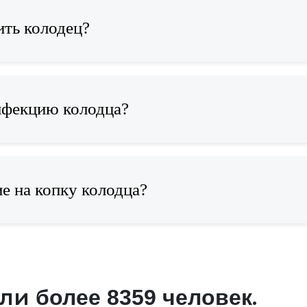
ить колодец?
нфекцию колодца?
е на копку колодца?
али
.
более 8359 человек