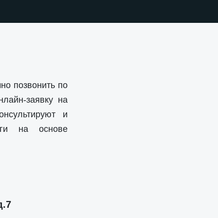
но позвонить по
нлайн-заявку на
онсультируют и
уги на основе
д.7