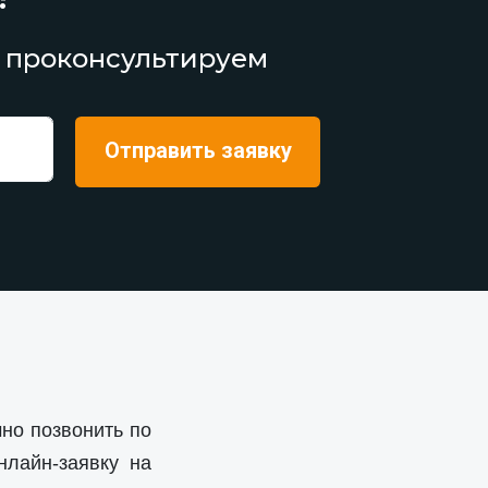
 проконсультируем
но позвонить по
нлайн-заявку на